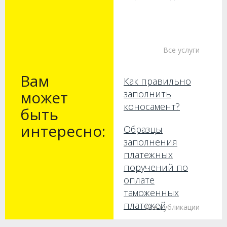
и
щепетильно
отношение
ко
всему,
Все услуги
что мы
делаем.
Вам
Как правильно
может
заполнить
коносамент?
быть
интересно:
Образцы
заполнения
платежных
поручений по
оплате
таможенных
платежей
Все публикации