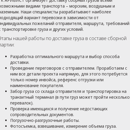
ГК АРИВИСТ организует доставку сборных грузов всеми
возможными видами транспорта – морским, воздушным и
наземным. Наши специалисты разрабатывают наиболее
подходящий вариант перевозки в зависимости от
индивидуальных пожеланий отправителя, маршрута, требований
к транспортировке груза и других условий.
Этапы нашей работы по доставке груза в составе сборной
партии:
Разработка оптимального маршрута и выбор способа
доставки.
Проведение переговоров с отправителем. Проработаем с
ним все детали проекта напрямую, для этого потребуется
только номер инвойса, референс отгрузки или
наименование покупателя.
Забор груза со склада отправителя и транспортировка на
транзитный терминал (в пути груз может пройти несколько
перевалок).
Проверка имеющихся и получение недостающих
сопроводительных документов.
Погрузочно-разгрузочные работы.
Фотосъемка, взвешивание, измерение объема груза.