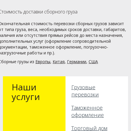
на
нашего
Стоимость доставки сборного груза
импортера;
онлайн-
Окончательная стоимость перевозки сборных грузов зависит
слежение
от типа груза, веса, необходимых сроков доставки, габаритов,
за
наличия или отсутствия прямых рейсов до места назначения,
движением
дополнительных услуг (оформление сопроводительной
груза;
документации, таможенное оформление, погрузочно-
возможност
разгрузочные работы и пр.).
предоставле
Сборные грузы из
Европы
,
Китая
,
Германии
,
США
комплекса
услуг;
наличие
собственных
Наши
складов
Грузовые
консолидаци
услуги
перевозки
богатый
опыт и
Таможенное
отлаженные
оформление
технологии
работы;
профессиона
Торговый дом