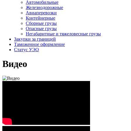
Автомобильные
Железно­дорожные
Авиаперевозки
Контейнерные
Сборные грузы
Опасные грузы
Негабаритные и тяжело­весные грузы
Закупки за границей
Таможенное оформление
Статус УЭО
Видео