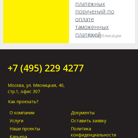
платежных
поручений по
оплате
таможенных
платежей
Все публикации
Как получить груз
без предъявления
оригиналов в
+7 (495) 229 4277
порту прибытия?
Москва, ул. Мясницкая, 40,
стр.1, офис 307
Как проехать?
О компании
Документы
Услуги
Оставить заявку
Наши проекты
Политика
конфиденциальности
Карьера